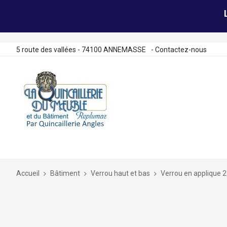
5 route des vallées - 74100 ANNEMASSE
-
Contactez-nous
Allez
au
contenu
Accueil
Bâtiment
Verrou haut et bas
Verrou en applique 
Skip
to