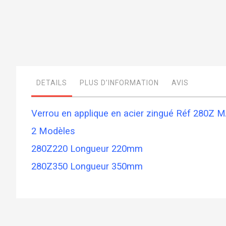
Skip
to
the
beginning
of
DETAILS
PLUS D’INFORMATION
AVIS
the
images
gallery
Verrou en applique en acier zingué Réf 280Z
2 Modèles
280Z220 Longueur 220mm
280Z350 Longueur 350mm