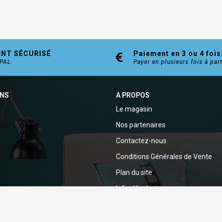
ENT SÉCURISÉ
Paiement en 3 ou 4 fois
YPAL
Payer en plusieurs fois à par
ONS
A PROPOS
Le magasin
Nos partenaires
Contactez-nous
Conditions Générales de Vente
Plan du site
Infos légales
Politique de confidentialité