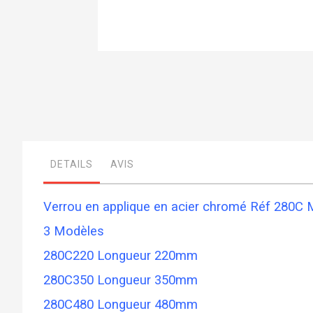
Skip
to
the
beginning
of
the
images
gallery
DETAILS
AVIS
Verrou en applique en acier chromé Réf 280
3 Modèles
280C220 Longueur 220mm
280C350 Longueur 350mm
280C480 Longueur 480mm