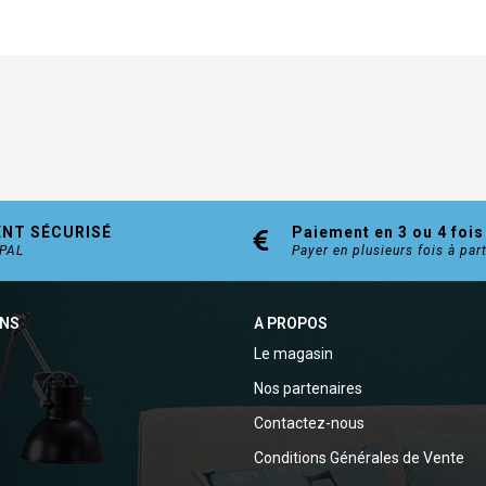
ENT SÉCURISÉ
Paiement en 3 ou 4 fois
YPAL
Payer en plusieurs fois à par
ONS
A PROPOS
Le magasin
Nos partenaires
Contactez-nous
Conditions Générales de Vente