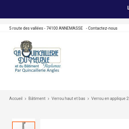
5 route des vallées - 74100 ANNEMASSE
-
Contactez-nous
Allez
au
contenu
Accueil
Bâtiment
Verrou haut et bas
Verrou en applique 
Skip
to