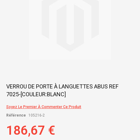
Skip
VERROU DE PORTE À LANGUETTES ABUS REF
to
7025-[COULEUR:BLANC]
the
beginning
of
Soyez Le Premier À Commenter Ce Produit
the
Référence
105216-2
images
gallery
186,67 €