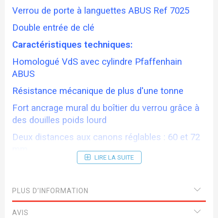
Verrou de porte à languettes ABUS Ref 7025
Double entrée de clé
Caractéristiques techniques:
Homologué VdS avec cylindre Pfaffenhain
ABUS
Résistance mécanique de plus d'une tonne
Fort ancrage mural du boîtier du verrou grâce à
des douilles poids lourd
Deux distances aux canons réglables : 60 et 72
mm
LIRE LA SUITE
Pêne ovale stable tout acier avec fermeture à
deux tours
PLUS D’INFORMATION
Facilement combinable avec la plaque
extérieure anti-arrachement PZS70
AVIS