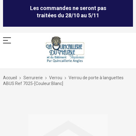
Les commandes ne seront pas
traitées du 28/10 au 5/11
Allez
au
Accueil
Serrurerie
Verrou
Verrou de porte à languettes
contenu
ABUS Ref 7025-[Couleur:Blanc]
Skip
to
the
end
of
the
images
gallery