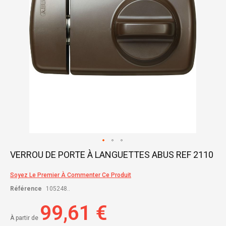
Skip
VERROU DE PORTE À LANGUETTES ABUS REF 2110
to
the
Soyez Le Premier À Commenter Ce Produit
beginning
of
Référence
105248..
the
images
99,61 €
gallery
À partir de