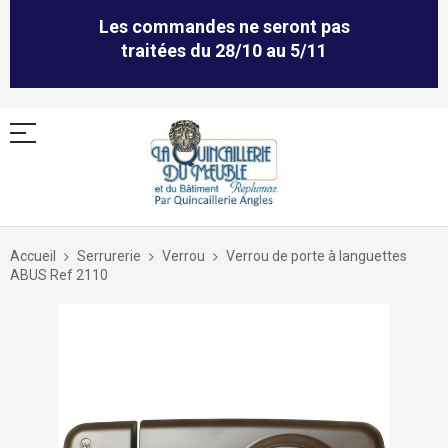
Les commandes ne seront pas
traitées du 28/10 au 5/11
Allez
au
Accueil
Serrurerie
Verrou
Verrou de porte à languettes
contenu
ABUS Ref 2110
Skip
to
the
end
of
the
images
gallery