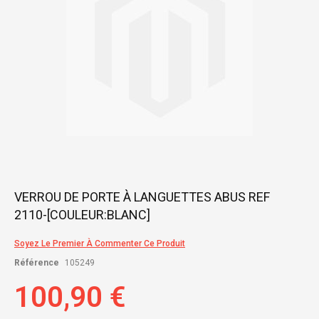
Skip
VERROU DE PORTE À LANGUETTES ABUS REF
to
2110-[COULEUR:BLANC]
the
beginning
of
Soyez Le Premier À Commenter Ce Produit
the
Référence
105249
images
gallery
100,90 €