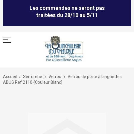
Les commandes ne seront pas
traitées du 28/10 au 5/11
Allez
au
Accueil
Serrurerie
Verrou
Verrou de porte à languettes
contenu
ABUS Ref 2110-[Couleur:Blanc]
Skip
to
the
end
of
the
images
gallery