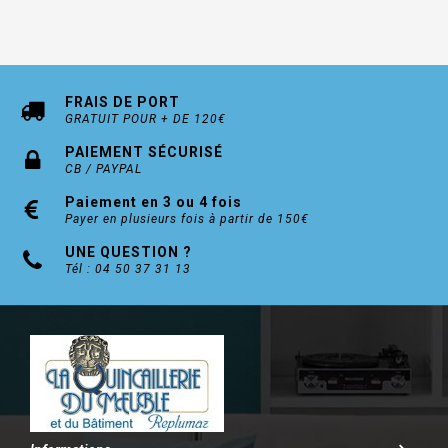
FRAIS DE PORT
GRATUIT POUR + DE 120€
PAIEMENT SÉCURISÉ
CB / PAYPAL
Paiement en 3 ou 4 fois
Payer en plusieurs fois à partir de 150€
UNE QUESTION ?
Tél : 04 50 37 31 13