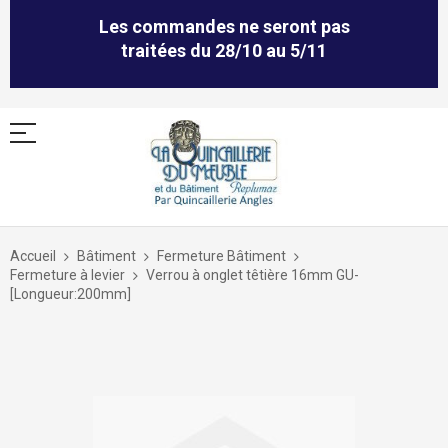
Les commandes ne seront pas
traitées du 28/10 au 5/11
Allez
au
Accueil
Bâtiment
Fermeture Bâtiment
contenu
Fermeture à levier
Verrou à onglet têtière 16mm GU-
[Longueur:200mm]
Skip
to
the
end
of
the
images