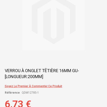
gallery
Skip
VERROU À ONGLET TÊTIÈRE 16MM GU-
to
[LONGUEUR:200MM]
the
beginning
of
Soyez Le Premier À Commenter Ce Produit
the
Référence
QDM12785-1
images
gallery
6,73 €