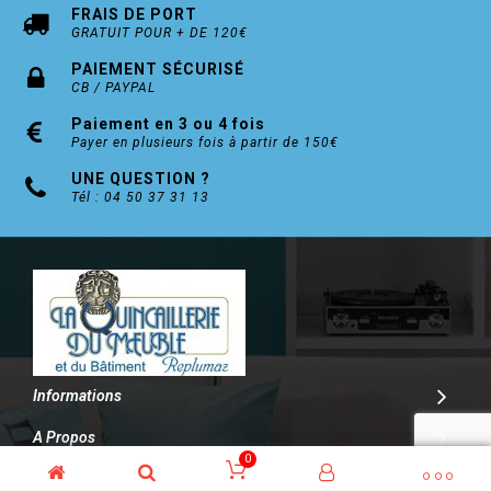
FRAIS DE PORT
GRATUIT POUR + DE 120€
PAIEMENT SÉCURISÉ
CB / PAYPAL
Paiement en 3 ou 4 fois
Payer en plusieurs fois à partir de 150€
UNE QUESTION ?
Tél : 04 50 37 31 13
Informations
A Propos
0
Contact