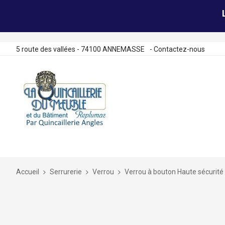
5 route des vallées - 74100 ANNEMASSE
-
Contactez-nous
Allez
au
contenu
Accueil
Serrurerie
Verrou
Verrou à bouton Haute sécurit
Skip
to