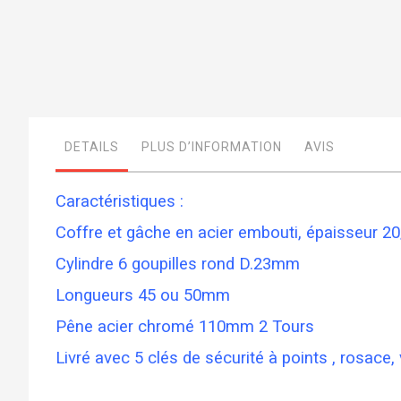
Skip
to
the
beginning
of
DETAILS
PLUS D’INFORMATION
AVIS
the
images
gallery
Caractéristiques :
Coffre et gâche en acier embouti, épaisseur 
Cylindre 6 goupilles rond D.23mm
Longueurs 45 ou 50mm
Pêne acier chromé 110mm 2 Tours
Livré avec 5 clés de sécurité à points , rosace, 