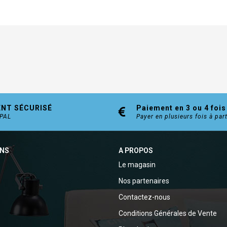
ENT SÉCURISÉ
Paiement en 3 ou 4 fois
YPAL
Payer en plusieurs fois à par
ONS
A PROPOS
Le magasin
Nos partenaires
Contactez-nous
Conditions Générales de Vente