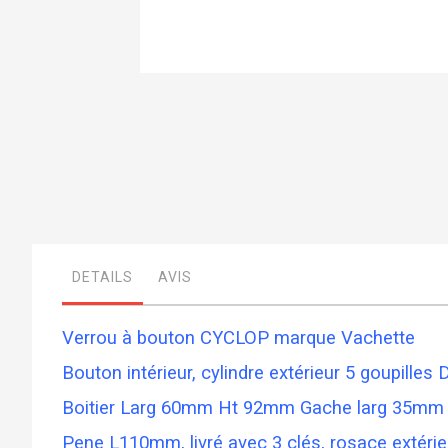
Skip
to
the
beginning
of
the
images
gallery
DETAILS
AVIS
Verrou à bouton CYCLOP marque Vachette
Bouton intérieur, cylindre extérieur 5 goupill
Boitier Larg 60mm Ht 92mm Gache larg 35m
Pene L110mm, livré avec 3 clés, rosace extérieu