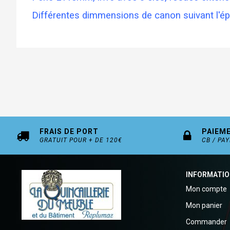
Différentes dimmensions de canon suivant l'ép
FRAIS DE PORT
PAIEM
GRATUIT POUR + DE 120€
CB / PA
INFORMATI
Mon compte
Mon panier
Commander