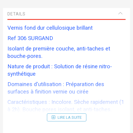
DETAILS
Vernis fond dur cellulosique brillant
Ref 306 SURGAND
Isolant de première couche, anti-taches et
bouche-pores.
Nature de produit : Solution de résine nitro-
synthétique
Domaines d'utilisation : Préparation des
surfaces à finition vernie ou cirée
Caractéristiques : Incolore. Sèche rapidement (1
à 2h). Bouche pores isolant, et anti-taches.
LIRE LA SUITE
Adhère sur tous les bois, Novoplan ou autres
agglomérés.