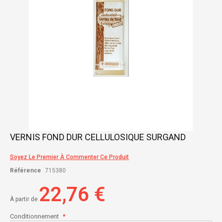
Skip
VERNIS FOND DUR CELLULOSIQUE SURGAND
to
the
Soyez Le Premier À Commenter Ce Produit
beginning
of
Référence
715380
the
images
22,76 €
gallery
À partir de
Conditionnement