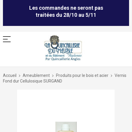
Les commandes ne seront pas
traitées du 28/10 au 5/11
Allez
au
Accueil
Ameublement
Produits pour le bois et acier
Vernis
contenu
Fond dur Cellulosique SURGAND
Skip
to
the
end
of
the
images
gallery