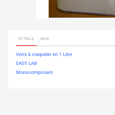
Skip
to
the
beginning
DETAILS
AVIS
of
the
images
gallery
Verni à craqueler en 1 Litre
EASY LAB
Monocomposant