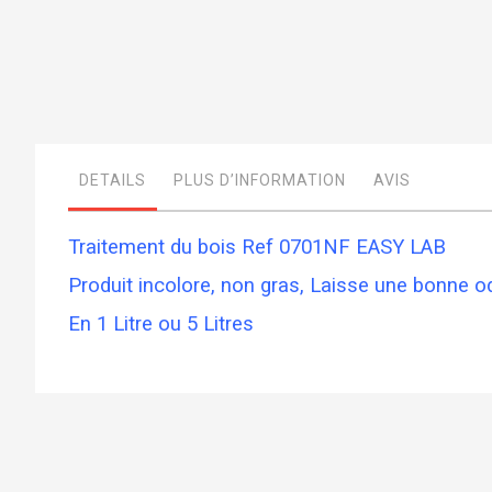
Skip
to
the
beginning
of
DETAILS
PLUS D’INFORMATION
AVIS
the
images
gallery
Traitement du bois Ref 0701NF EASY LAB
Produit incolore, non gras, Laisse une bonne o
En 1 Litre ou 5 Litres