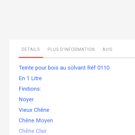
Skip
to
the
beginning
of
DETAILS
PLUS D’INFORMATION
AVIS
the
images
gallery
Teinte pour bois au solvant Réf 0110
En 1 Litre
Finitions:
Noyer
Vieux Chêne
Chêne Moyen
Chêne Clair