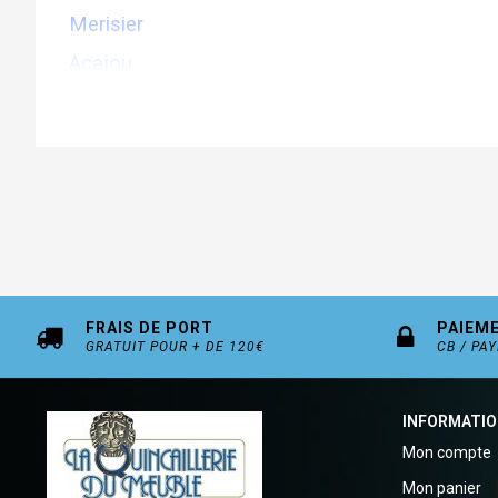
Merisier
Acajou
Incolore
FRAIS DE PORT
PAIEM
GRATUIT POUR + DE 120€
CB / PA
INFORMATI
Mon compte
Mon panier