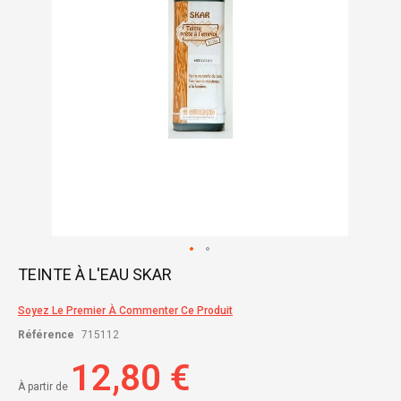
Skip
TEINTE À L'EAU SKAR
to
the
Soyez Le Premier À Commenter Ce Produit
beginning
of
Référence
715112
the
images
12,80 €
gallery
À partir de