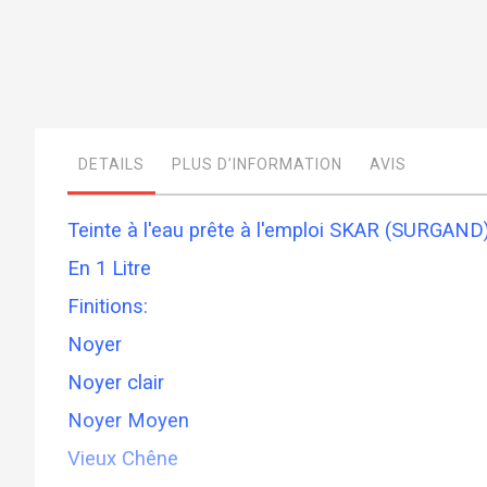
Skip
to
the
beginning
DETAILS
PLUS D’INFORMATION
AVIS
of
the
images
gallery
Teinte à l'eau prête à l'emploi SKAR (SURGAND
En 1 Litre
Finitions:
Noyer
Noyer clair
Noyer Moyen
Vieux Chêne