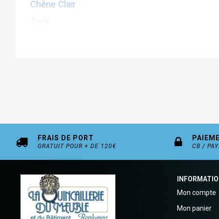
Chêne Clair
Teck
Merisier
Palissandre
FRAIS DE PORT
PAIEM
GRATUIT POUR + DE 120€
CB / PA
INFORMATI
Mon compte
Mon panier