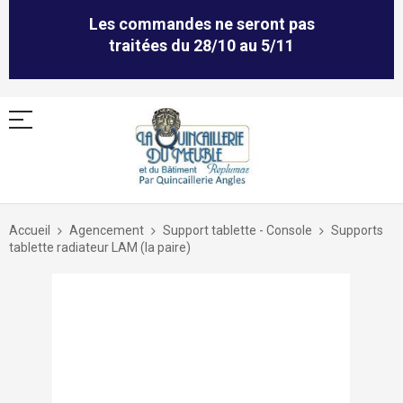
Les commandes ne seront pas
traitées du 28/10 au 5/11
Allez
au
Accueil
Agencement
Support tablette - Console
Supports
contenu
tablette radiateur LAM (la paire)
Skip
to
the
end
of
the
images
gallery