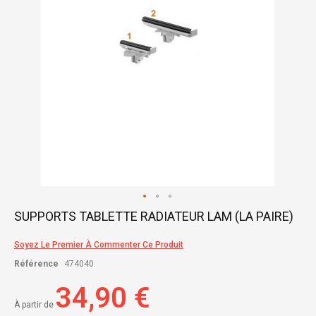
Skip
SUPPORTS TABLETTE RADIATEUR LAM (LA PAIRE)
to
the
Soyez Le Premier À Commenter Ce Produit
beginning
of
Référence
474040
the
images
34,90 €
gallery
À partir de