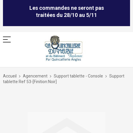
Les commandes ne seront pas
traitées du 28/10 au 5/11
Allez
au
Accueil
Agencement
Support tablette - Console
Support
contenu
tablette Ref 53-[Finition:Noir]
Skip
to
the
end
of
the
images
gallery