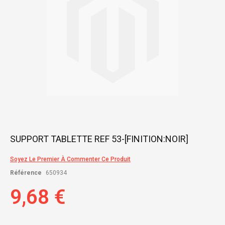
Skip
SUPPORT TABLETTE REF 53-[FINITION:NOIR]
to
the
Soyez Le Premier À Commenter Ce Produit
beginning
of
Référence
650934
the
images
9,68 €
gallery