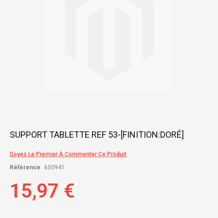
Skip
SUPPORT TABLETTE REF 53-[FINITION:DORÉ]
to
the
Soyez Le Premier À Commenter Ce Produit
beginning
of
Référence
650941
the
images
15,97 €
gallery