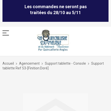
Les commandes ne seront pas
traitées du 28/10 au 5/11
Allez
au
Accueil
Agencement
Support tablette - Console
Support
contenu
tablette Ref 53-[Finition:Doré]
Skip
to
the
end
of
the
images
gallery