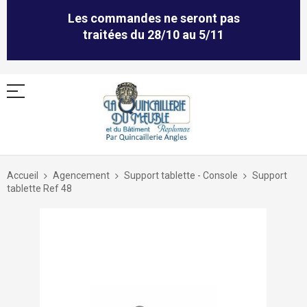
Les commandes ne seront pas
traitées du 28/10 au 5/11
Allez
au
Accueil
Agencement
Support tablette - Console
Support
contenu
tablette Ref 48
Skip
to
the
end
of
the
images
gallery