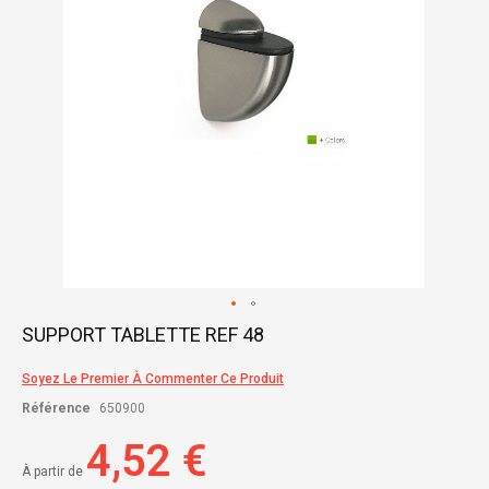
Skip
SUPPORT TABLETTE REF 48
to
the
Soyez Le Premier À Commenter Ce Produit
beginning
of
Référence
650900
the
images
4,52 €
gallery
À partir de