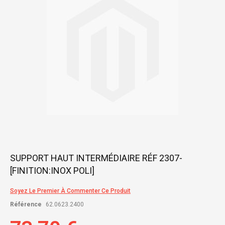
images
gallery
Skip
SUPPORT HAUT INTERMÉDIAIRE RÉF 2307-
to
[FINITION:INOX POLI]
the
beginning
of
Soyez Le Premier À Commenter Ce Produit
the
Référence
62.0623.2400
images
gallery