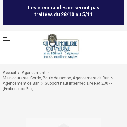
Les commandes ne seront pas
traitées du 28/10 au 5/11
Allez
au
Accueil
Agencement
contenu
Main courante, Corde, Boule de rampe, Agencement de Bar
Agencement de Bar
Support haut intermédiaire Réf 2307-
[Finition:Inox Poli]
Skip
to
the
end
of
the