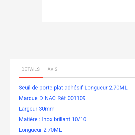
Skip
to
the
beginning
of
the
images
gallery
DETAILS
AVIS
Seuil de porte plat adhésif Longueur 2.70ML
Marque DINAC Réf 001109
Largeur 30mm
Matière : Inox brillant 10/10
Longueur 2.70ML