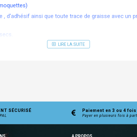
 moquettes)
re , d'adhésif ainsi que toute trace de graisse avec un p
 secs.
LIRE LA SUITE
l et presser.
ENT SÉCURISÉ
Paiement en 3 ou 4 fois
YPAL
Payer en plusieurs fois à par
ONS
A PROPOS