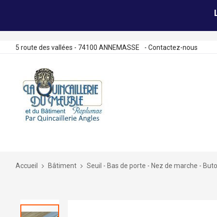
5 route des vallées - 74100 ANNEMASSE
-
Contactez-nous
Allez
au
contenu
Accueil
Bâtiment
Seuil - Bas de porte - Nez de marche - Buto
Skip
to