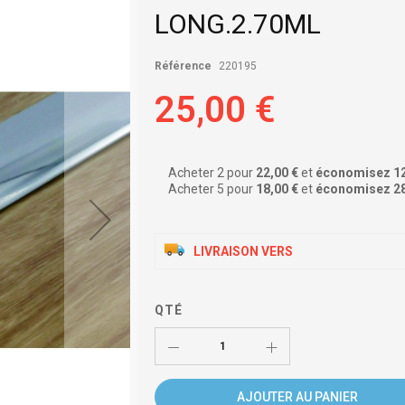
LONG.2.70ML
Référence
220195
25,00 €
Acheter 2 pour
22,00 €
et
économisez
1
Acheter 5 pour
18,00 €
et
économisez
2
LIVRAISON VERS
QTÉ
AJOUTER AU PANIER