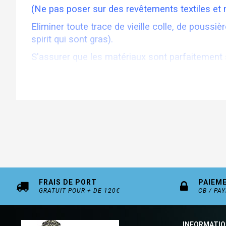
(Ne pas poser sur des revêtements textiles et
Eliminer toute trace de vieille colle, de poussiè
spirit qui sont gras).
S'assurer que les matériaux sont parfaitement
Enlever le film de protection, positionner le seui
FRAIS DE PORT
PAIEM
GRATUIT POUR + DE 120€
CB / PA
INFORMATI