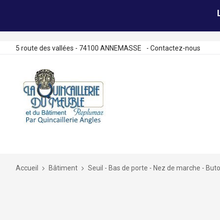
5 route des vallées - 74100 ANNEMASSE
-
Contactez-nous
Allez
au
contenu
Accueil
Bâtiment
Seuil - Bas de porte - Nez de marche - Buto
Skip
to