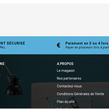
ENT SÉCURISÉ
Paiement en 3 ou 4 fois
YPAL
Payer en plusieurs fois à par
ONS
A PROPOS
Le magasin
Nos partenaires
Contactez-nous
Conditions Générales de Vente
Plan du site