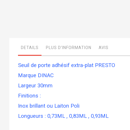
Skip
to
the
beginning
of
DETAILS
PLUS D’INFORMATION
AVIS
the
images
gallery
Seuil de porte adhésif extra-plat PRESTO
Marque DINAC
Largeur 30mm
Finitions :
Inox brillant ou Laiton Poli
Longueurs : 0,73ML , 0,83ML , 0,93ML