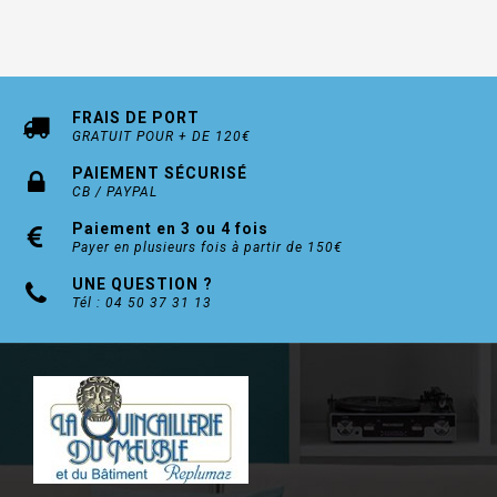
FRAIS DE PORT
GRATUIT POUR + DE 120€
PAIEMENT SÉCURISÉ
CB / PAYPAL
Paiement en 3 ou 4 fois
Payer en plusieurs fois à partir de 150€
UNE QUESTION ?
Tél : 04 50 37 31 13