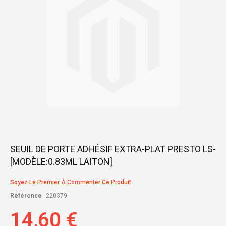
gallery
Skip
SEUIL DE PORTE ADHÉSIF EXTRA-PLAT PRESTO LS-
to
[MODÈLE:0.83ML LAITON]
the
beginning
of
Soyez Le Premier À Commenter Ce Produit
the
Référence
220379
images
gallery
14,60 €