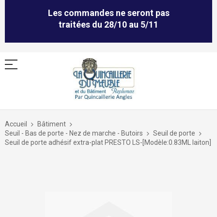
Les commandes ne seront pas
traitées du 28/10 au 5/11
Allez
au
Accueil
Bâtiment
contenu
Seuil - Bas de porte - Nez de marche - Butoirs
Seuil de porte
Seuil de porte adhésif extra-plat PRESTO LS-[Modèle:0.83ML laiton]
Skip
to
the
end
of
the
images