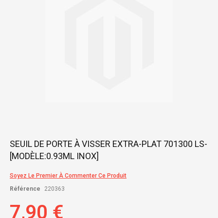
gallery
Skip
SEUIL DE PORTE À VISSER EXTRA-PLAT 701300 LS-
to
[MODÈLE:0.93ML INOX]
the
beginning
of
Soyez Le Premier À Commenter Ce Produit
the
Référence
220363
images
gallery
7,90 €