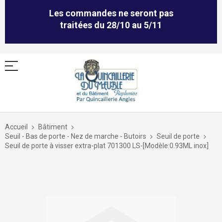
Les commandes ne seront pas
traitées du 28/10 au 5/11
Allez
au
Accueil
Bâtiment
contenu
Seuil - Bas de porte - Nez de marche - Butoirs
Seuil de porte
Seuil de porte à visser extra-plat 701300 LS-[Modèle:0.93ML inox]
Skip
to
the
end
of
the
images