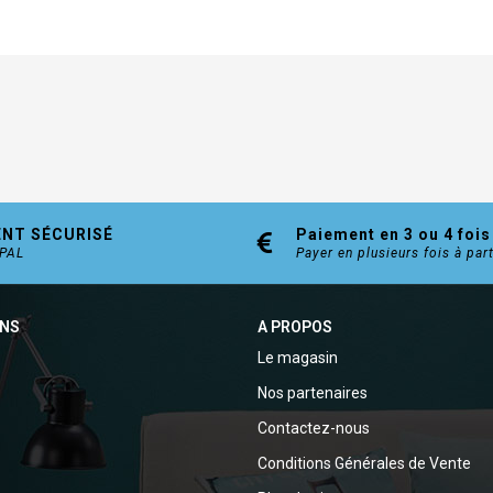
ENT SÉCURISÉ
Paiement en 3 ou 4 fois
YPAL
Payer en plusieurs fois à par
ONS
A PROPOS
Le magasin
Nos partenaires
Contactez-nous
Conditions Générales de Vente