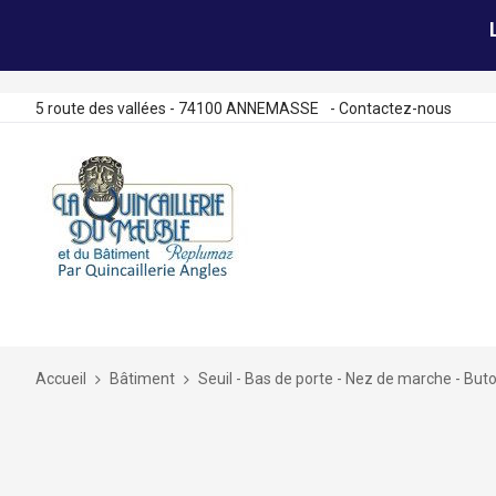
5 route des vallées - 74100 ANNEMASSE
-
Contactez-nous
Allez
au
contenu
Accueil
Bâtiment
Seuil - Bas de porte - Nez de marche - Buto
Skip
to