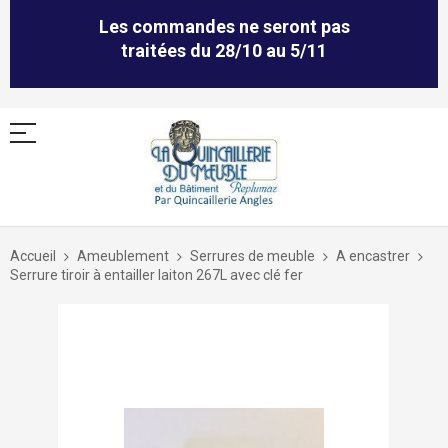
Les commandes ne seront pas
traitées du 28/10 au 5/11
Allez
au
Accueil
Ameublement
Serrures de meuble
A encastrer
contenu
Serrure tiroir à entailler laiton 267L avec clé fer
Skip
to
the
end
of
the
images
gallery