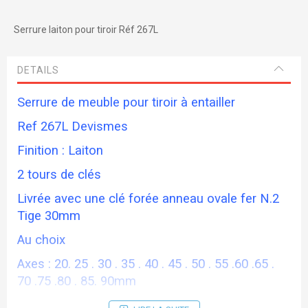
Serrure laiton pour tiroir Réf 267L
DETAILS
Serrure de meuble pour tiroir à entailler
Ref 267L Devismes
Finition : Laiton
2 tours de clés
Livrée avec une clé forée anneau ovale fer N.2
Tige 30mm
Au choix
Axes : 20. 25 . 30 . 35 . 40 . 45 . 50 . 55 .60 .65 .
70 .75 .80 . 85. 90mm
Dimension tétière 70x14mm