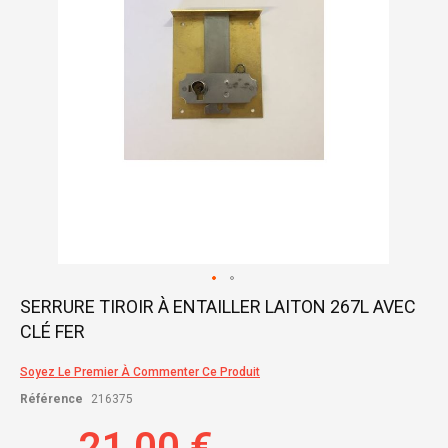
Skip
SERRURE TIROIR À ENTAILLER LAITON 267L AVEC
to
CLÉ FER
the
beginning
of
Soyez Le Premier À Commenter Ce Produit
the
Référence
216375
images
gallery
21,00 €