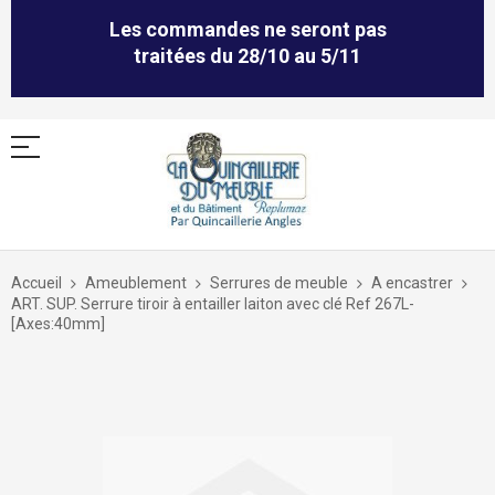
Les commandes ne seront pas
traitées du 28/10 au 5/11
Allez
au
Accueil
Ameublement
Serrures de meuble
A encastrer
contenu
ART. SUP. Serrure tiroir à entailler laiton avec clé Ref 267L-
[Axes:40mm]
Skip
to
the
end
of
the
images