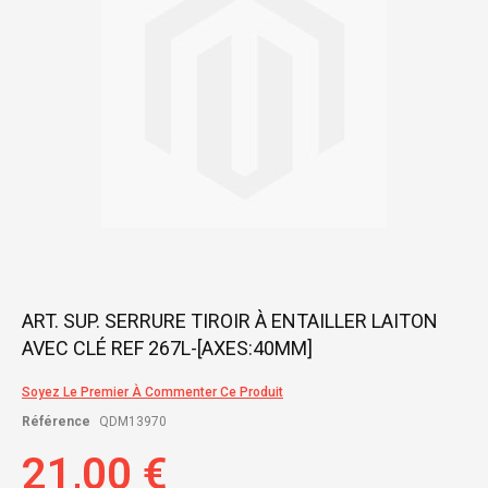
gallery
Skip
ART. SUP. SERRURE TIROIR À ENTAILLER LAITON
to
AVEC CLÉ REF 267L-[AXES:40MM]
the
beginning
of
Soyez Le Premier À Commenter Ce Produit
the
Référence
QDM13970
images
gallery
21,00 €