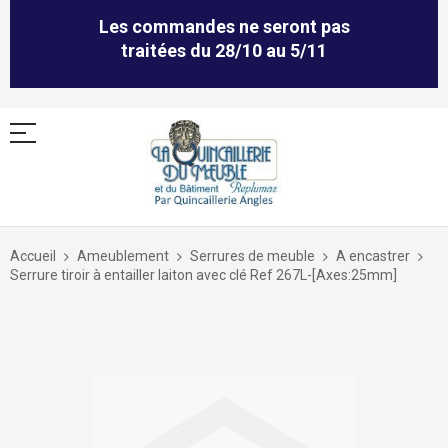
Les commandes ne seront pas
traitées du 28/10 au 5/11
Allez
au
Accueil
Ameublement
Serrures de meuble
A encastrer
contenu
Serrure tiroir à entailler laiton avec clé Ref 267L-[Axes:25mm]
Skip
to
the
end
of
the
images
gallery