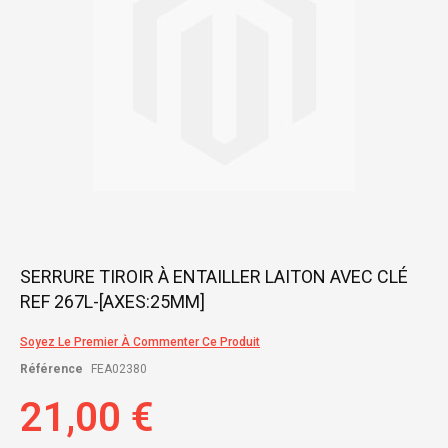
Skip
SERRURE TIROIR À ENTAILLER LAITON AVEC CLÉ
to
REF 267L-[AXES:25MM]
the
beginning
of
Soyez Le Premier À Commenter Ce Produit
the
Référence
FEA02380
images
gallery
21,00 €