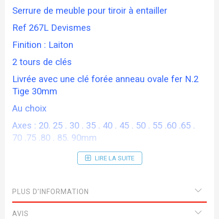
Serrure de meuble pour tiroir à entailler
Ref 267L Devismes
Finition : Laiton
2 tours de clés
Livrée avec une clé forée anneau ovale fer N.2
Tige 30mm
Au choix
Axes : 20. 25 . 30 . 35 . 40 . 45 . 50 . 55 .60 .65 .
70 .75 .80 . 85. 90mm
Dimension tétière 70x14mm
LIRE LA SUITE
PLUS D’INFORMATION
AVIS