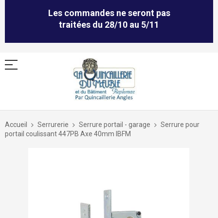
Les commandes ne seront pas
traitées du 28/10 au 5/11
Allez
au
Accueil
Serrurerie
Serrure portail - garage
Serrure pour
contenu
portail coulissant 447PB Axe 40mm IBFM
Skip
to
the
end
of
the
images
gallery