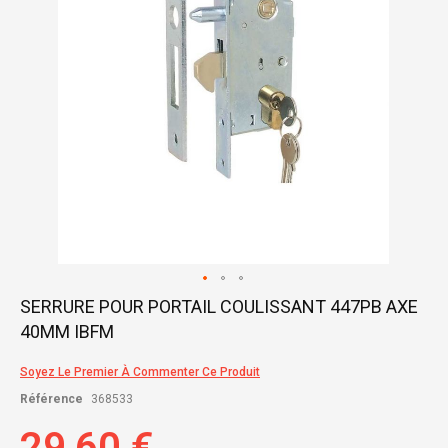
Skip
SERRURE POUR PORTAIL COULISSANT 447PB AXE
to
40MM IBFM
the
beginning
of
Soyez Le Premier À Commenter Ce Produit
the
Référence
368533
images
gallery
29,60 €