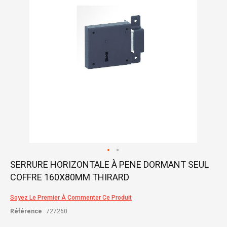
gallery
Skip
SERRURE HORIZONTALE À PENE DORMANT SEUL
to
COFFRE 160X80MM THIRARD
the
beginning
of
Soyez Le Premier À Commenter Ce Produit
the
Référence
727260
images
gallery