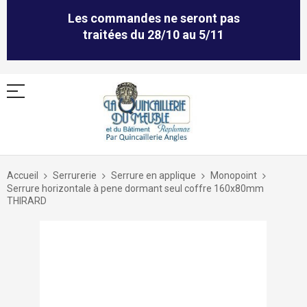
Les commandes ne seront pas
traitées du 28/10 au 5/11
Allez
au
Accueil
Serrurerie
Serrure en applique
Monopoint
contenu
Serrure horizontale à pene dormant seul coffre 160x80mm
THIRARD
Skip
to
the
end
of
the
images