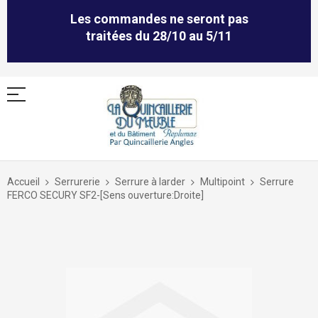
Les commandes ne seront pas
traitées du 28/10 au 5/11
Allez
au
Accueil
Serrurerie
Serrure à larder
Multipoint
Serrure
contenu
FERCO SECURY SF2-[Sens ouverture:Droite]
Skip
to
the
end
of
the
images
gallery