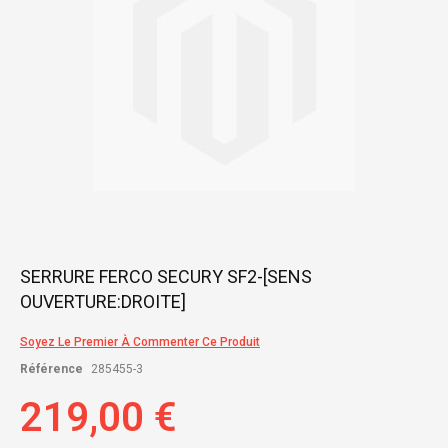
Skip
SERRURE FERCO SECURY SF2-[SENS
to
OUVERTURE:DROITE]
the
beginning
of
Soyez Le Premier À Commenter Ce Produit
the
Référence
285455-3
images
gallery
219,00 €