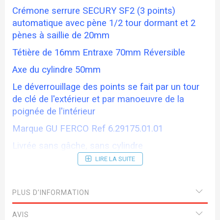
Crémone serrure SECURY SF2 (3 points)
automatique avec pène 1/2 tour dormant et 2
pènes à saillie de 20mm
Tétière de 16mm Entraxe 70mm Réversible
Axe du cylindre 50mm
Le déverrouillage des points se fait par un tour
de clé de l'extérieur et par manoeuvre de la
poignée de l'intérieur
Marque GU FERCO Ref 6.29175.01.01
Livrée sans gâche, sans cylindre
LIRE LA SUITE
Nombre de points de verrouillage : 3
Hauteur 2150mm Cote D:1045
PLUS D’INFORMATION
Gâches en supplément
Sens à préciser
AVIS