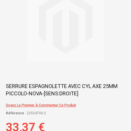
gallery
Skip
SERRURE ESPAGNOLETTE AVEC CYL AXE 25MM
to
PICCOLO-NOVA-[SENS:DROITE]
the
beginning
of
Soyez Le Premier À Commenter Ce Produit
the
Référence
22554700-2
images
gallery
33,37 €