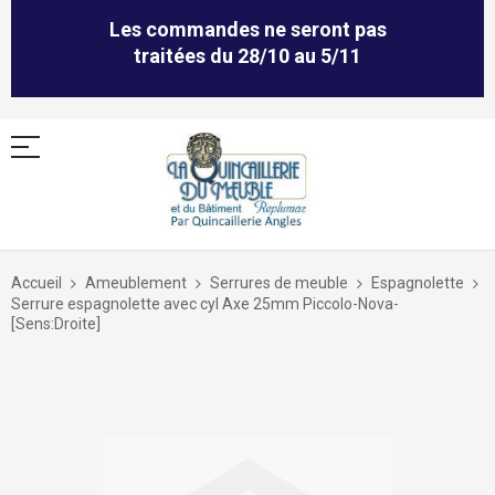
Les commandes ne seront pas
traitées du 28/10 au 5/11
Allez
au
Accueil
Ameublement
Serrures de meuble
Espagnolette
contenu
Serrure espagnolette avec cyl Axe 25mm Piccolo-Nova-
[Sens:Droite]
Skip
to
the
end
of
the
images