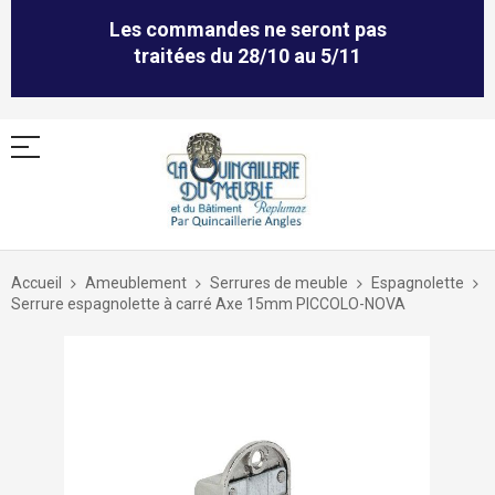
Les commandes ne seront pas
traitées du 28/10 au 5/11
Allez
au
Accueil
Ameublement
Serrures de meuble
Espagnolette
contenu
Serrure espagnolette à carré Axe 15mm PICCOLO-NOVA
Skip
to
the
end
of
the
images
gallery