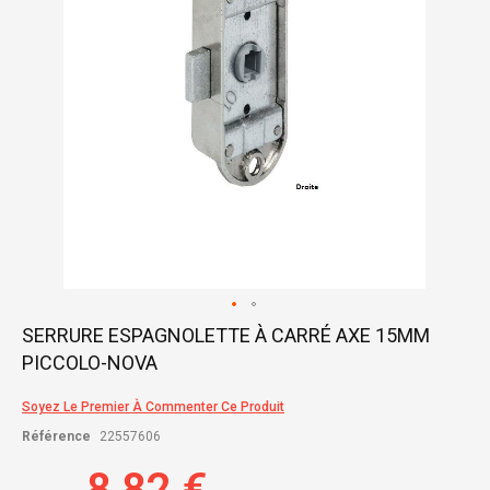
Skip
SERRURE ESPAGNOLETTE À CARRÉ AXE 15MM
to
PICCOLO-NOVA
the
beginning
of
Soyez Le Premier À Commenter Ce Produit
the
Référence
22557606
images
gallery
8,82 €