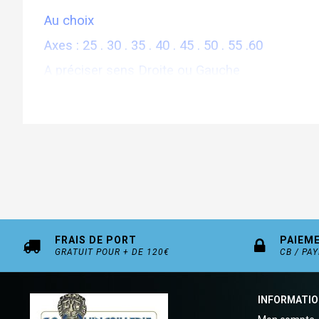
Au choix
Axes : 25 . 30 . 35 . 40 . 45 . 50 . 55 .60
A préciser sens Droite ou Gauche
FRAIS DE PORT
PAIEM
GRATUIT POUR + DE 120€
CB / PA
INFORMATI