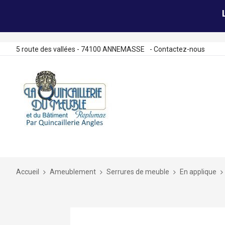
5 route des vallées - 74100 ANNEMASSE
-
Contactez-nous
Allez
au
contenu
Accueil
Ameublement
Serrures de meuble
En applique
Skip
to