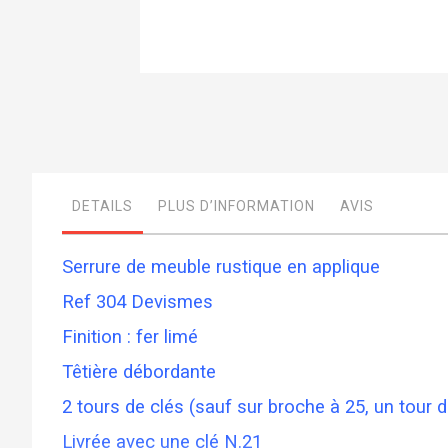
Skip
to
the
beginning
of
the
images
DETAILS
PLUS D’INFORMATION
AVIS
gallery
Serrure de meuble rustique en applique
Ref 304 Devismes
Finition : fer limé
Têtière débordante
2 tours de clés (sauf sur broche à 25, un tour d
Livrée avec une clé N.21