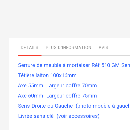
Skip
to
the
beginning
of
DETAILS
PLUS D’INFORMATION
AVIS
the
images
gallery
Serrure de meuble à mortaiser Réf 510 GM Ser
Tétière laiton 100x16mm
Axe 55mm Largeur coffre 70mm
Axe 60mm Largeur coffre 75mm
Sens Droite ou Gauche (photo modèle à gauc
Livrée sans clé (voir accessoires)