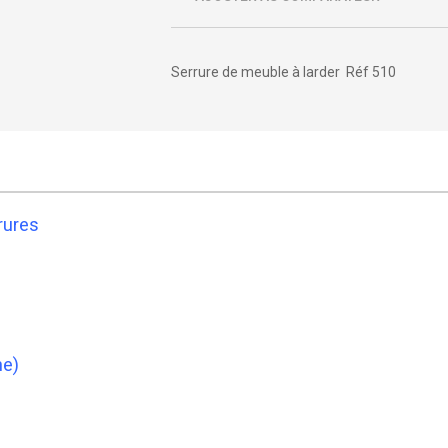
Serrure de meuble à larder Réf 510
rures
he)