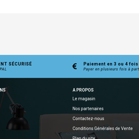
ENT SÉCURISÉ
Paiement en 3 ou 4 fois
YPAL
Payer en plusieurs fois à par
ONS
A PROPOS
Le magasin
Nos partenaires
Contactez-nous
Conditions Générales de Vente
Plan du site