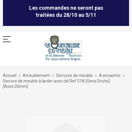
Les commandes ne seront pas
traitées du 28/10 au 5/11
Allez
au
Accueil
Ameublement
Serrures de meuble
A encastrer
contenu
Serrure de meuble à larder avec clé Ref 518-[Sens:Droite]-
[Axes:20mm]
Skip
to
the
end
of
the
images