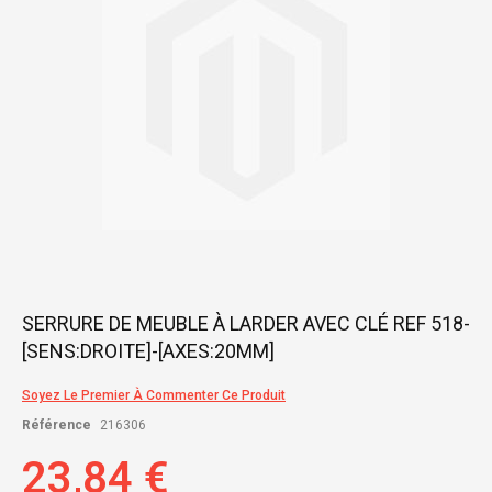
gallery
Skip
SERRURE DE MEUBLE À LARDER AVEC CLÉ REF 518-
to
[SENS:DROITE]-[AXES:20MM]
the
beginning
of
Soyez Le Premier À Commenter Ce Produit
the
Référence
216306
images
gallery
23,84 €