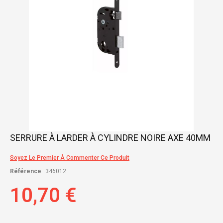
Skip
SERRURE À LARDER À CYLINDRE NOIRE AXE 40MM
to
the
Soyez Le Premier À Commenter Ce Produit
beginning
of
Référence
346012
the
images
10,70 €
gallery