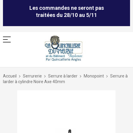
Les commandes ne seront pas
traitées du 28/10 au 5/11
Allez
au
Accueil
Serrurerie
Serrure à larder
Monopoint
Serrure à
contenu
larder à cylindre Noire Axe 40mm
Skip
to
the
end
of
the
images
gallery