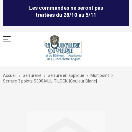
Les commandes ne seront pas
traitées du 28/10 au 5/11
Allez
au
Accueil
Serrurerie
Serrure en applique
Multipoint
contenu
Serrure 3 points S300 MUL-T-LOCK-[Couleur:Blanc]
Skip
to
the
end
of
the
images
gallery