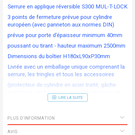
Serrure en applique réversible S300 MUL-T-LOCK
3 points de fermeture prévue pour cylindre
européen (avec panneton aux normes DIN)
prévue pour porte d'épaisseur minimum 40mm
poussant ou tirant - hauteur maximum 2500mm
Dimensions du boîtier H180xL90xP30mm
Livrée avec un emballage unique comprenant la
serrure, les tringles et tous les accessoires
(protecteur de cylindre en acier traité, gâche
point haut, gâche au sol, poignée intérieure et
LIRE LA SUITE
gâche assorties
à la couleur de la serrure)
PLUS D’INFORMATION
Caratéristiques techniques:
Entraxe 70mm, carré poignée 7mm
AVIS