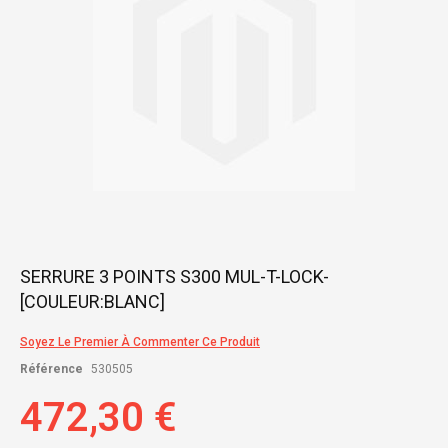
Skip
SERRURE 3 POINTS S300 MUL-T-LOCK-
to
[COULEUR:BLANC]
the
beginning
of
Soyez Le Premier À Commenter Ce Produit
the
Référence
530505
images
gallery
472,30 €