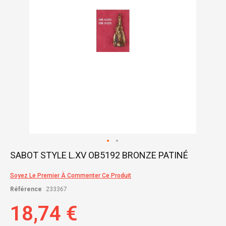
Skip
SABOT STYLE L.XV OB5192 BRONZE PATINÉ
to
the
Soyez Le Premier À Commenter Ce Produit
beginning
of
Référence
233367
the
images
18,74 €
gallery