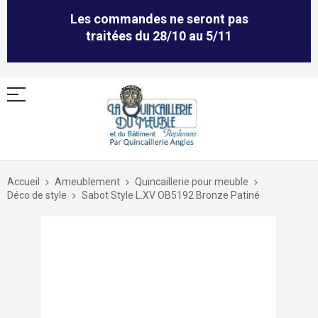
Les commandes ne seront pas
traitées du 28/10 au 5/11
Allez
au
Accueil
Ameublement
Quincaillerie pour meuble
contenu
Déco de style
Sabot Style L.XV OB5192 Bronze Patiné
Skip
to
the
end
of
the
images
gallery