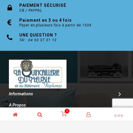
PAIEMENT SÉCURISÉ
CB / PAYPAL
Paiement en 3 ou 4 fois
Payer en plusieurs fois à partir de 150€
UNE QUESTION ?
Tél : 04 50 37 31 13
Informations
A Propos
0
Contact
© Kalitys Multimédia