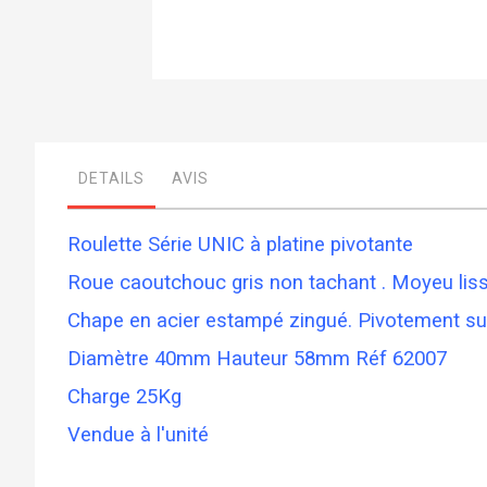
Skip
to
the
beginning
of
DETAILS
AVIS
the
images
gallery
Roulette Série UNIC à platine pivotante
Roue caoutchouc gris non tachant . Moyeu lisse
Chape en acier estampé zingué. Pivotement sur
Diamètre 40mm Hauteur 58mm Réf 62007
Charge 25Kg
Vendue à l'unité