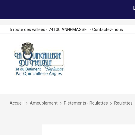
5 route des vallées - 74100 ANNEMASSE
-
Contactez-nous
Allez
au
contenu
Accueil
Ameublement
Piétements - Roulettes
Roulettes
Skip
to