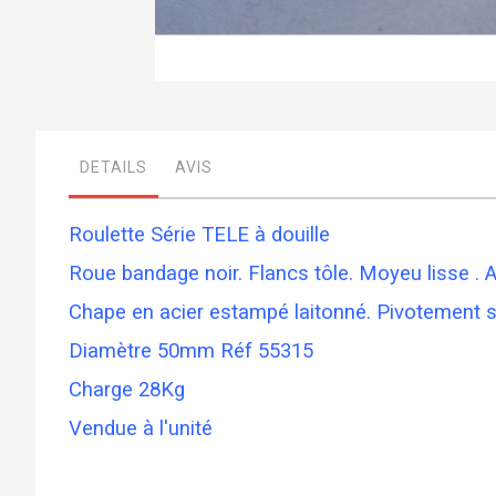
Skip
to
the
beginning
DETAILS
AVIS
of
the
images
gallery
Roulette Série TELE à douille
Roue bandage noir. Flancs tôle. Moyeu lisse . A
Chape en acier estampé laitonné. Pivotement su
Diamètre 50mm Réf 55315
Charge 28Kg
Vendue à l'unité