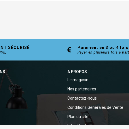
ENT SÉCURISÉ
Paiement en 3 ou 4 fois
YPAL
Payer en plusieurs fois à par
ONS
A PROPOS
Le magasin
Nos partenaires
Contactez-nous
Conditions Générales de Vente
Plan du site
Infos légales