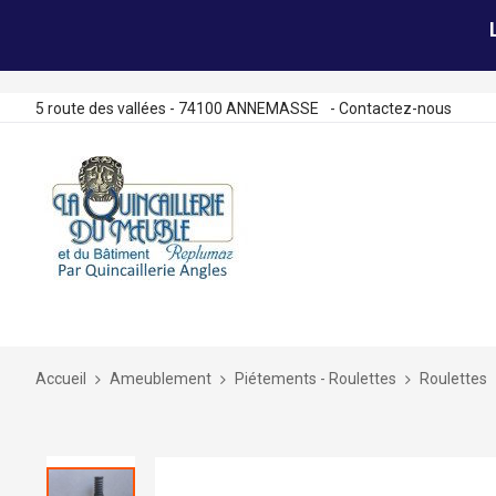
5 route des vallées - 74100 ANNEMASSE
-
Contactez-nous
Allez
au
contenu
Accueil
Ameublement
Piétements - Roulettes
Roulettes
Skip
to