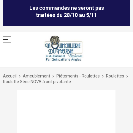
Les commandes ne seront pas
traitées du 28/10 au 5/11
Allez
au
Accueil
Ameublement
Piétements - Roulettes
Roulettes
contenu
Roulette Série NOVA à oeil pivotante
Skip
to
the
end
of
the
images
gallery