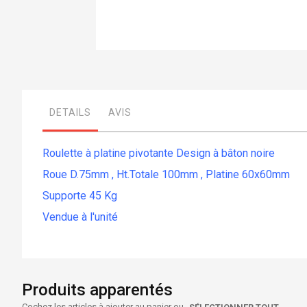
Skip
to
the
beginning
of
DETAILS
AVIS
the
images
gallery
Roulette à platine pivotante Design à bâton noire
Roue D.75mm , Ht.Totale 100mm , Platine 60x60mm
Supporte 45 Kg
Vendue à l'unité
Produits apparentés
Cochez les articles à ajouter au panier ou