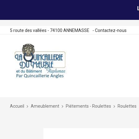
5 route des vallées - 74100 ANNEMASSE
-
Contactez-nous
Allez
au
contenu
Accueil
Ameublement
Piétements - Roulettes
Roulettes
Skip
to