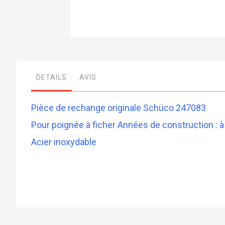
Skip
to
the
beginning
of
DETAILS
AVIS
the
images
gallery
Pièce de rechange originale Schüco 247083
Pour poignée à ficher Années de construction : à
Acier inoxydable