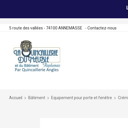
5 route des vallées - 74100 ANNEMASSE
-
Contactez-nous
Allez
au
contenu
Accueil
Bâtiment
Equipement pour porte et fenêtre
Crémo
Skip
to