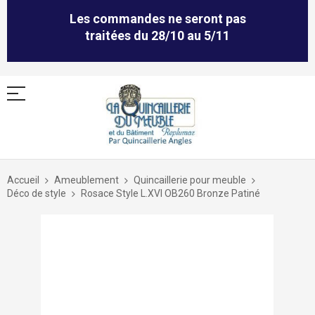
Les commandes ne seront pas
traitées du 28/10 au 5/11
Allez
au
Accueil
Ameublement
Quincaillerie pour meuble
contenu
Déco de style
Rosace Style L.XVI OB260 Bronze Patiné
Skip
to
the
end
of
the
images
gallery