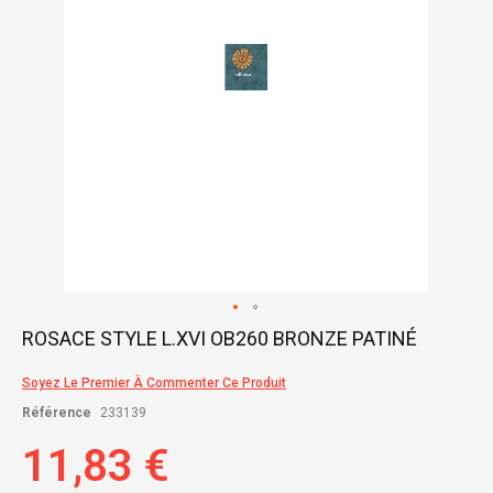
Skip
ROSACE STYLE L.XVI OB260 BRONZE PATINÉ
to
the
Soyez Le Premier À Commenter Ce Produit
beginning
of
Référence
233139
the
images
11,83 €
gallery