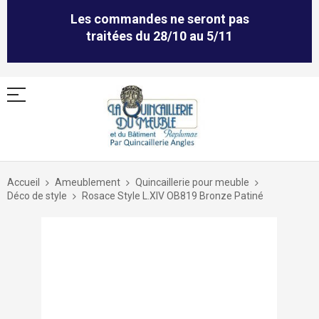
Les commandes ne seront pas
traitées du 28/10 au 5/11
Allez
au
Accueil
Ameublement
Quincaillerie pour meuble
contenu
Déco de style
Rosace Style L.XIV OB819 Bronze Patiné
Skip
to
the
end
of
the
images
gallery