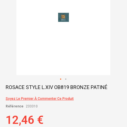
Skip
ROSACE STYLE L.XIV OB819 BRONZE PATINÉ
to
the
Soyez Le Premier À Commenter Ce Produit
beginning
of
Référence
233310
the
images
12,46 €
gallery