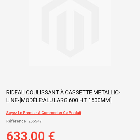
gallery
Skip
RIDEAU COULISSANT À CASSETTE METALLIC-
to
LINE-[MODÈLE:ALU LARG 600 HT 1500MM]
the
beginning
of
Soyez Le Premier À Commenter Ce Produit
the
Référence
255549
images
gallery
633,00 €