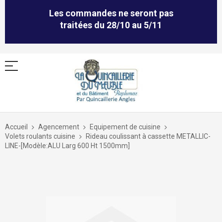
Les commandes ne seront pas
traitées du 28/10 au 5/11
Allez
au
Accueil
Agencement
Equipement de cuisine
contenu
Volets roulants cuisine
Rideau coulissant à cassette METALLIC-
LINE-[Modèle:ALU Larg 600 Ht 1500mm]
Skip
to
the
end
of
the
images