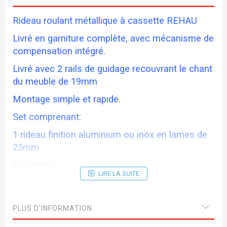
Rideau roulant métallique à cassette REHAU
Livré en garniture complète, avec mécanisme de
compensation intégré.
Livré avec 2 rails de guidage recouvrant le chant
du meuble de 19mm
Montage simple et rapide.
Set comprenant:
1 rideau finition aluminium ou inox en lames de
25mm
1 bandeau
LIRE LA SUITE
1 lame terminale avec profil amortisseur
1 système d'enroulement à cassette
PLUS D’INFORMATION
2 rails de guidage