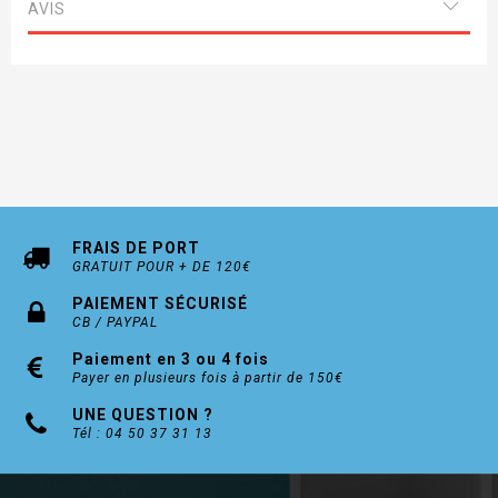
AVIS
Pour élément de 600 et 900mm (côtes
extérieures des armoires épaisseurs 19mm)
Profondeur minimum intérieur : 300mm
Hauteur de meuble maxi 1000 ou 1500mm
Finitions : Aluminium anodisé argent ou Inox
FRAIS DE PORT
Délai de livraison entre 10 et 15 jours
GRATUIT POUR + DE 120€
PAIEMENT SÉCURISÉ
CB / PAYPAL
Existe en sur mesure (Nous consulter)
Paiement en 3 ou 4 fois
Payer en plusieurs fois à partir de 150€
UNE QUESTION ?
Tél : 04 50 37 31 13