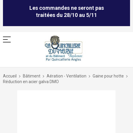
Les commandes ne seront pas
traitées du 28/10 au 5/11
Allez
au
Accueil
Bâtiment
Aération - Ventilation
Gaine pour hotte
contenu
Réduction en acier galva DMO
Skip
to
the
end
of
the
images
gallery