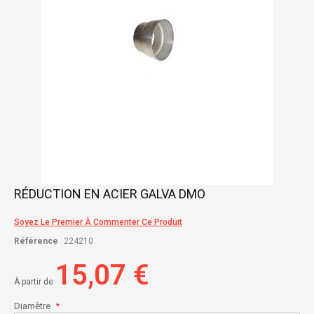
Skip
RÉDUCTION EN ACIER GALVA DMO
to
the
Soyez Le Premier À Commenter Ce Produit
beginning
of
Référence
224210
the
images
15,07 €
gallery
À partir de
Diamètre