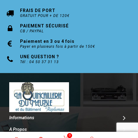
FRAIS DE PORT
GRATUIT POUR + DE 120€
PAIEMENT SÉCURISÉ
CB / PAYPAL
Paiement en 3 ou 4 fois
Payer en plusieurs fois à partir de 150€
UNE QUESTION ?
Tél : 04 50 37 31 13
Informations
A Propos
0