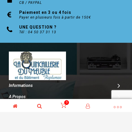
CB / PAYPAL
Paiement en 3 ou 4 fois
Payer en plusieurs fois à partir de 150€
UNE QUESTION ?
Tél : 04 50 37 31 13
Informations
A Propos
0
Contact
© Kalitys Multimédia