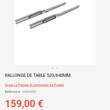
Skip
RALLONGE DE TABLE 520/640MM
to
the
Soyez Le Premier À Commenter Ce Produit
beginning
of
Référence
64269205
the
images
159,00 €
gallery