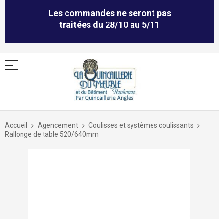
Les commandes ne seront pas
traitées du 28/10 au 5/11
Allez
au
Accueil
Agencement
Coulisses et systèmes coulissants
contenu
Rallonge de table 520/640mm
Skip
to
the
end
of
the
images
gallery