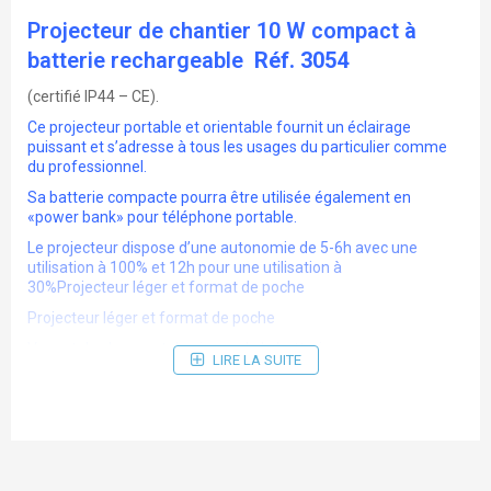
Projecteur de chantier 10 W compact à
batterie rechargeable
Réf. 3054
(certifié IP44 – CE).
Ce projecteur portable et orientable fournit un éclairage
puissant et s’adresse à tous les usages du particulier comme
du professionnel.
Sa batterie compacte pourra être utilisée également en
«power bank» pour téléphone portable.
Le projecteur dispose d’une autonomie de 5-6h avec une
utilisation à 100% et 12h pour une utilisation à
30%Projecteur léger et format de poche
Projecteur léger et format de poche
Voyant de charge et du niveau de la batterie
LIRE LA SUITE
Une prise USB (possibilité chargement téléphone)
Poignée pouvant faire office de support pour maintenir le
projecteur en chevalet
3 modes de fonctionnement, 0%, 30%, 100%
Livré avec un câble USB