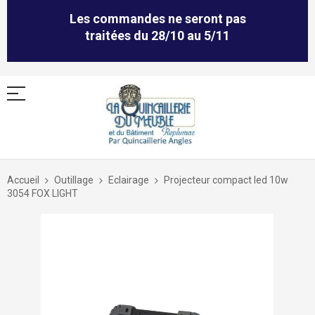
Les commandes ne seront pas
traitées du 28/10 au 5/11
Allez
au
Accueil
Outillage
Eclairage
Projecteur compact led 10w
contenu
3054 FOX LIGHT
Skip
to
the
end
of
the
images
gallery