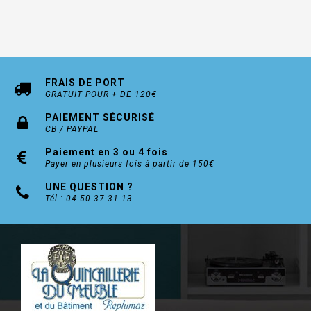
Garantie 2 ans
FRAIS DE PORT
GRATUIT POUR + DE 120€
AVIS
PAIEMENT SÉCURISÉ
0
CB / PAYPAL
Évaluation :
0
100
Avis
% of
Paiement en 3 ou 4 fois
5 star
Payer en plusieurs fois à partir de 150€
4 star
UNE QUESTION ?
3 star
Tél : 04 50 37 31 13
2 star
1 star
Seuls les utilisateurs sauvegardés peuvent
soumettre leur avis. Veuillez
vous connecter
ou
créer un compte