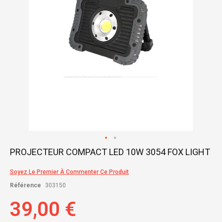
Skip
PROJECTEUR COMPACT LED 10W 3054 FOX LIGHT
to
the
Soyez Le Premier À Commenter Ce Produit
beginning
of
Référence
303150
the
images
39,00 €
gallery