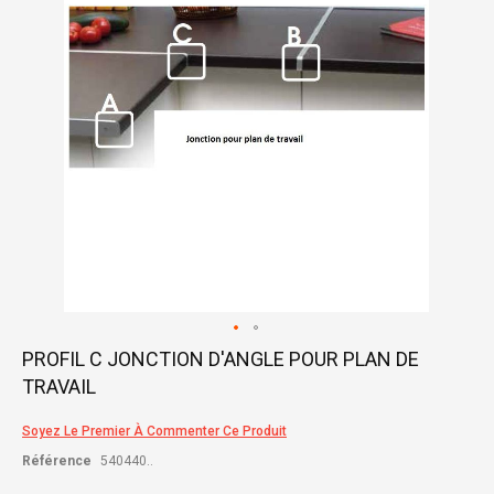
gallery
Skip
PROFIL C JONCTION D'ANGLE POUR PLAN DE
to
TRAVAIL
the
beginning
of
Soyez Le Premier À Commenter Ce Produit
the
Référence
540440..
images
gallery