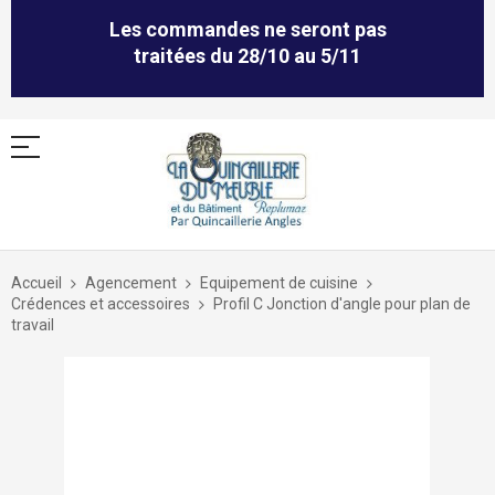
Les commandes ne seront pas
traitées du 28/10 au 5/11
Allez
au
Accueil
Agencement
Equipement de cuisine
contenu
Crédences et accessoires
Profil C Jonction d'angle pour plan de
travail
Skip
to
the
end
of
the
images